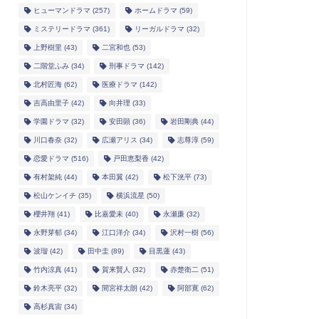
ヒューマンドラマ
(257)
ホームドラマ
(59)
ミステリードラマ
(361)
リーガルドラマ
(32)
上野樹里
(43)
二宮和也
(53)
二階堂ふみ
(34)
刑事ドラマ
(142)
北村匠海
(62)
医療ドラマ
(142)
吉高由里子
(42)
向井理
(33)
学園ドラマ
(32)
安田顕
(36)
岩田剛典
(44)
川口春奈
(32)
広瀬アリス
(34)
志尊淳
(59)
恋愛ドラマ
(516)
戸田恵梨香
(42)
有村架純
(44)
本田翼
(42)
松下洸平
(73)
松山ケンイチ
(35)
横浜流星
(50)
櫻井翔
(41)
比嘉愛未
(40)
永瀬廉
(32)
永野芽郁
(34)
江口洋介
(34)
沢村一樹
(56)
波瑠
(42)
田中圭
(89)
目黒蓮
(43)
竹内涼真
(41)
賀来賢人
(32)
赤楚衛二
(51)
鈴木亮平
(32)
間宮祥太朗
(42)
阿部寛
(62)
高杉真宙
(34)