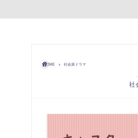
HOME
社会派ドラマ
社