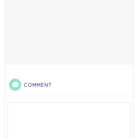
COMMENT