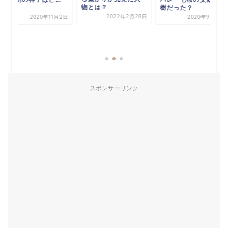
物とは？
に？
樹だった？
2022年2月28日
2020年11月2日
2020年9月10日
スポンサーリンク