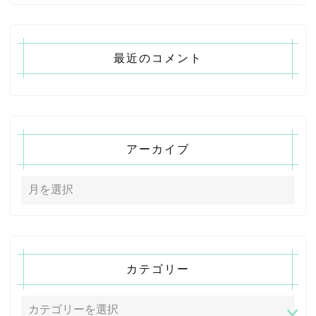
最近のコメント
アーカイブ
カテゴリー