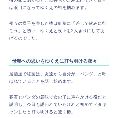
椿の家にあがると、気持ちがこみ上げてきた夜々
は涙目になってゆくえの袖を掴みます。
夜々の様子を察した椿は紅葉に「差しで飲みに行
こう」と誘い、ゆくえと夜々を2人きりにしてあ
げるのでした。
母親への思いをゆくえに打ち明ける夜々
居酒屋で紅葉は、友達から自分が「パンダ」と呼
ばれていることを話し始めます。
客寄せパンダの意味で女の子に声をかける役だと
説明し、今日も誘われていたけれど初めてドタキ
ャンしたと打ち明けると驚く椿。