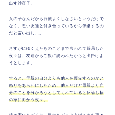
出す沙夜子。
女の子なんだから行儀よくしなさいというだけで
なく、悪い友達と付き合っているから伝染するの
だと言い出し…。
さすがにゆくえたちのことまで言われて辟易した
夜々は、友達からご飯に誘われたからと出掛けよ
うとします。
すると、母親の自分よりも他人を優先するのかと
怒りをあらわにしたため、他人だけど母親より自
分のことを分かろうとしてくれていると反論し椿
の家に向かう夜々。