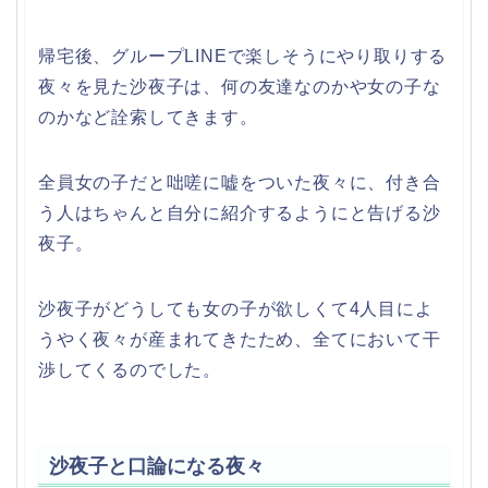
帰宅後、グループLINEで楽しそうにやり取りする
夜々を見た沙夜子は、何の友達なのかや女の子な
のかなど詮索してきます。
全員女の子だと咄嗟に嘘をついた夜々に、付き合
う人はちゃんと自分に紹介するようにと告げる沙
夜子。
沙夜子がどうしても女の子が欲しくて4人目によ
うやく夜々が産まれてきたため、全てにおいて干
渉してくるのでした。
沙夜子と口論になる夜々