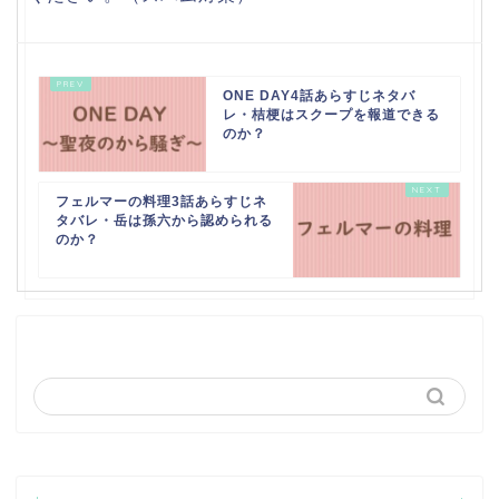
ONE DAY4話あらすじネタバ
レ・桔梗はスクープを報道できる
のか？
フェルマーの料理3話あらすじネ
タバレ・岳は孫六から認められる
のか？