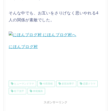
そんな中でも、お互いをさりげなく思いやれる4
人の関係が素敵でした。
にほんブログ村
ヒューマンドラマ
今田美桜
多部未華子
恋愛ドラマ
松下洸平
神尾楓珠
スポンサーリンク