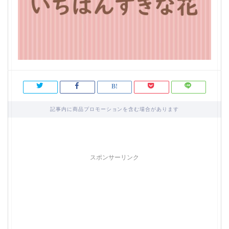
記事内に商品プロモーションを含む場合があります
スポンサーリンク