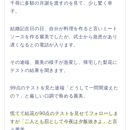
千尋に多額の月謝を渡すのを見て、少し驚く幸
子。
結婚記念日の日、自分が料理を作ると言いミート
ソースを作る麗美でしたが、武士から急患があり
遅くなるとの電話が入ります。
その途端、麗美の様子が急変し、帰宅した梨花に
テストの結果を聞きます。
99点のテストを見た途端「どうして一問間違えた
の？」と厳しい口調で咎める麗美。
慌てて結花が90点のテストを見せてフォローしま
すが「二人とも罰として今夜は夕飯抜きよ」と言
う麗美。