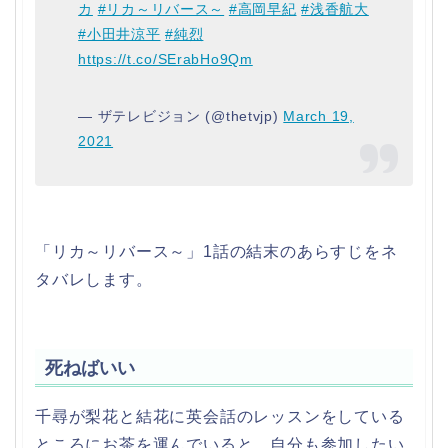
カ
#リカ～リバース～
#高岡早紀
#浅香航大
#小田井涼平
#純烈
https://t.co/SErabHo9Qm
— ザテレビジョン (@thetvjp)
March 19,
2021
「リカ～リバース～」1話の結末のあらすじをネ
タバレします。
死ねばいい
千尋が梨花と結花に英会話のレッスンをしている
ところにお茶を運んでいると、自分も参加したい