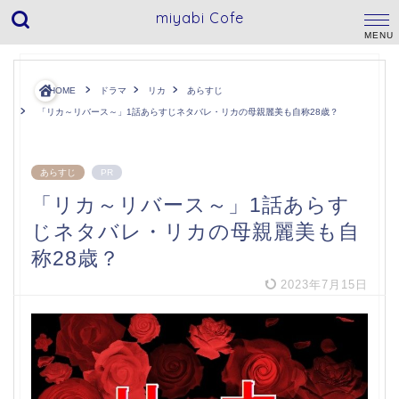
miyabi Cofe
HOME
ドラマ
リカ
あらすじ
「リカ～リバース～」1話あらすじネタバレ・リカの母親麗美も自称28歳？
あらすじ
PR
「リカ～リバース～」1話あらす
じネタバレ・リカの母親麗美も自
称28歳？
2023年7月15日