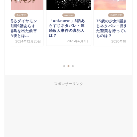
あらすじ
unknown
35歳の少女
「unknown」8話あ
海に眠るダイヤモン
35歳の少女1話あらす
らすじネタバレ・連
ド最終回9話あらす
じネタバレ・目覚め
続殺人事件の真犯人
じ・端島を出た鉄平
た望美を待っていた
は？
のその後とは...
ものは？
2023年6月7日
2024年12月23日
2020年10月11日
スポンサーリンク