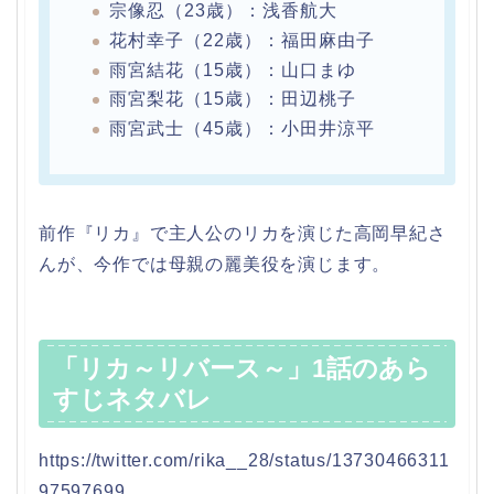
宗像忍（23歳）：浅香航大
花村幸子（22歳）：福田麻由子
雨宮結花（15歳）：山口まゆ
雨宮梨花（15歳）：田辺桃子
雨宮武士（45歳）：小田井涼平
前作『リカ』で主人公のリカを演じた高岡早紀さ
んが、今作では母親の麗美役を演じます。
「リカ～リバース～」1話のあら
すじネタバレ
https://twitter.com/rika__28/status/13730466311
97597699