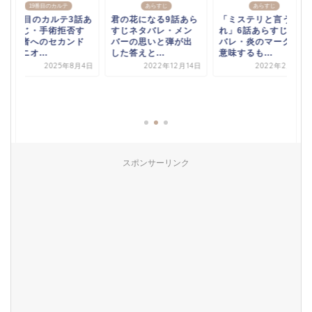
19番目のカルテ
あらすじ
あらすじ
19番目のカルテ3話あ
君の花になる9話あら
「ミステリと言う勿
らすじ・手術拒否す
すじネタバレ・メン
れ」6話あらすじネタ
る患者へのセカンド
バーの思いと弾が出
バレ・炎のマークが
オピニオ...
した答えと...
意味するも...
2025年8月4日
2022年12月14日
2022年2月15日
スポンサーリンク