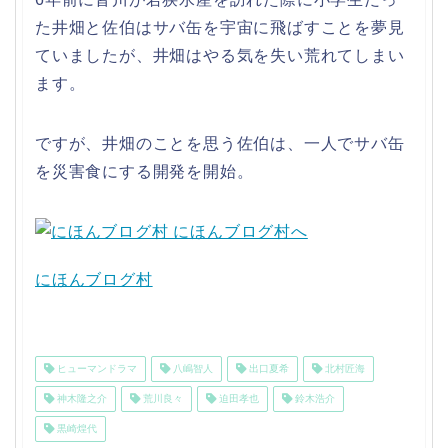
た井畑と佐伯はサバ缶を宇宙に飛ばすことを夢見
ていましたが、井畑はやる気を失い荒れてしまい
ます。
ですが、井畑のことを思う佐伯は、一人でサバ缶
を災害食にする開発を開始。
にほんブログ村
ヒューマンドラマ
八嶋智人
出口夏希
北村匠海
神木隆之介
荒川良々
迫田孝也
鈴木浩介
黒崎煌代