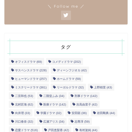
＼ Follow me ／
タグ
オフィスドラマ
(69)
コメディドラマ
(202)
サスペンスドラマ
(228)
ディーンフジオカ
(42)
ヒューマンドラマ
(257)
ホームドラマ
(59)
ミステリードラマ
(361)
リーガルドラマ
(32)
上野樹里
(43)
二宮和也
(53)
二階堂ふみ
(34)
刑事ドラマ
(142)
北村匠海
(62)
医療ドラマ
(142)
吉高由里子
(42)
向井理
(33)
学園ドラマ
(32)
安田顕
(36)
岩田剛典
(44)
川口春奈
(32)
広瀬アリス
(34)
志尊淳
(59)
恋愛ドラマ
(516)
戸田恵梨香
(42)
有村架純
(44)