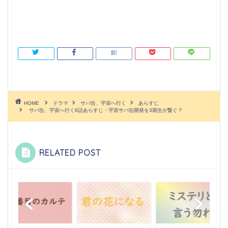
HOME
ドラマ
サバ缶、宇宙へ行く
あらすじ
サバ缶、宇宙へ行く6話あらすじ・宇宙サバ缶開発を3期生が繋ぐ？
RELATED POST