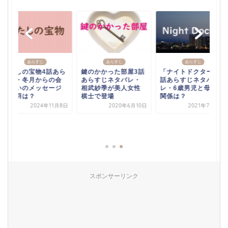
あらすじ
あらすじ
あらすじ
わたしの宝物4話あら
鍵のかかった部屋3話
「ナイトドクター」5
すじ・冬月からの会
あらすじネタバレ・
話あらすじネタバ
いたいのメッセージ
相武紗季が美人女性
レ・6歳男児と母親の
に美羽は？
棋士で登場
関係は？
2024年11月8日
2020年6月10日
2021年7月19日
スポンサーリンク