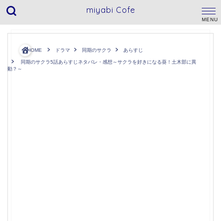
miyabi Cofe
HOME
ドラマ
同期のサクラ
あらすじ
同期のサクラ5話あらすじネタバレ・感想～サクラを好きになる葵！土木部に異
動？～