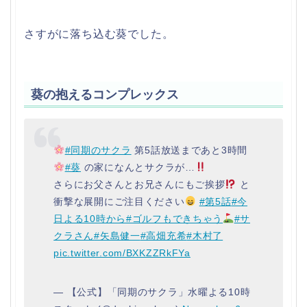
さすがに落ち込む葵でした。
葵の抱えるコンプレックス
#同期のサクラ
第5話放送まであと3時間
#葵
の家になんとサクラが…
さらにお父さんとお兄さんにもご挨拶
と
衝撃な展開にご注目ください
#第5話
#今
日よる10時から
#ゴルフもできちゃう
#サ
クラさん
#矢島健一
#高畑充希
#木村了
pic.twitter.com/BXKZZRkFYa
— 【公式】「同期のサクラ」水曜よる10時