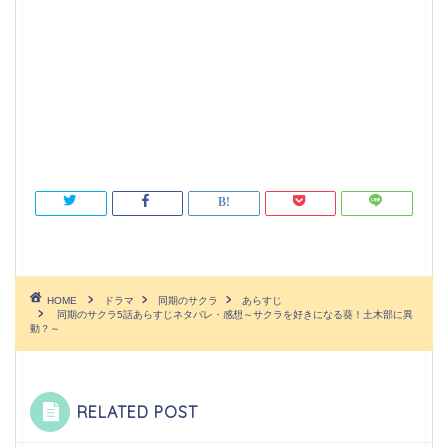
HOME
ドラマ
同期のサクラ
あらすじ
同期のサクラ5話あらすじネタバレ・感想～サクラを好きになる葵！土木部に異
動？～
RELATED POST