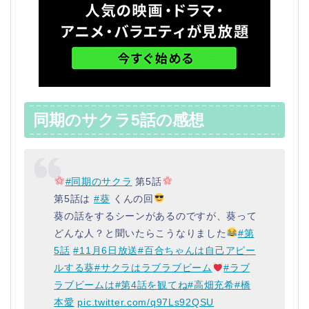
同期のサクラ5話の感想
#同期のサクラ
第5話
第5話は
#葵
くんの回
葵の話をするシーンがあるのですが、葵って
どんな人？と聞いたらこうなりました
#第
5話
#11月6日放送
#百合ちゃんは自己アピー
ルする葵
#サクラはラブラブビーム
#ラブ
ラブビームは
#第4話を観てね
#高畑充希
#橋
本愛
pic.twitter.com/q97Ls92QSU