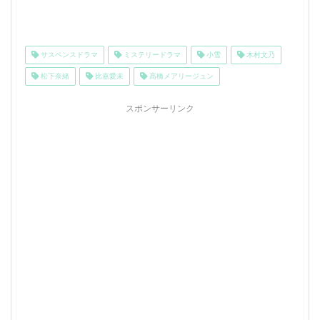
サスペンスドラマ
ミステリードラマ
小雪
木村文乃
松下奈緒
比嘉愛未
髙橋メアリージュン
スポンサーリンク