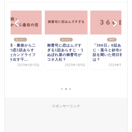
あらすじ
あらすじ
366日
続・続・最後から二
御曹司に恋はムズす
「366日」6話あらす
番目の恋1話あらす
ぎる1話あらすじ・う
じ・遥斗と紗衣の会
じ・セカンドライフ
ぬぼれ屋の御曹司が
話を聞いた明日香
を歩き出す千...
コネ入社？
は？
2025年4月15日
2025年1月9日
2024年5月13日
スポンサーリンク