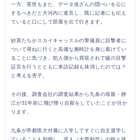
一方、英世もまた、データ改ざんの隠ぺいを公に
するべきだと大河内に進言し、既に記者にも伝え
ていると口にして部屋を出て行きます。
紗英たちがスカイキャッスルの警備員に目撃者に
ついて尋ねに行くと高価な腕時計を身に着けてい
ることに気づき、犯人側から買収されて嘘の目撃
証言を行うとともに来訪記録も抹消したのでは？
と考える杏子。
その後、調査会社の調査結果から九条の母親・静
江が31年前に飛び降り自殺をしていたことが分か
ります。
九条が帝都医大付属に入学してすぐに自主退学し
ていることも判明し、遥人（大西利空）の時と状