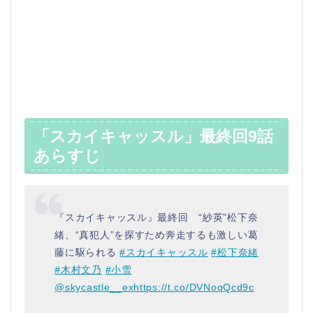
「スカイキャッスル」最終回9話
あらすじ
『スカイキャッスル』最終回 “紗英”松下奈
緒、“真犯人”を探すため奔走するも激しい葛
藤に駆られる
#スカイキャッスル
#松下奈緒
#木村文乃
#小雪
@skycastle__ex
https://t.co/DVNoqQcd9c