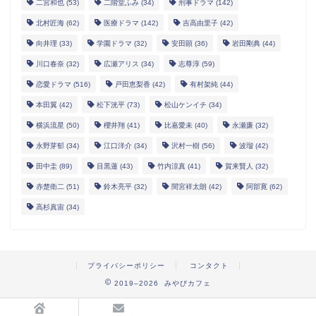
二宮和也
(53)
二階堂ふみ
(34)
刑事ドラマ
(142)
北村匠海
(62)
医療ドラマ
(142)
吉高由里子
(42)
向井理
(33)
学園ドラマ
(32)
安田顕
(36)
岩田剛典
(44)
川口春奈
(32)
広瀬アリス
(34)
志尊淳
(59)
恋愛ドラマ
(516)
戸田恵梨香
(42)
有村架純
(44)
本田翼
(42)
松下洸平
(73)
松山ケンイチ
(34)
横浜流星
(50)
櫻井翔
(41)
比嘉愛未
(40)
永瀬廉
(32)
永野芽郁
(34)
江口洋介
(34)
沢村一樹
(56)
波瑠
(42)
田中圭
(89)
目黒蓮
(43)
竹内涼真
(41)
賀来賢人
(32)
赤楚衛二
(51)
鈴木亮平
(32)
間宮祥太朗
(42)
阿部寛
(62)
高杉真宙
(34)
プライバシーポリシー
コンタクト
2019–2026 みやびカフェ