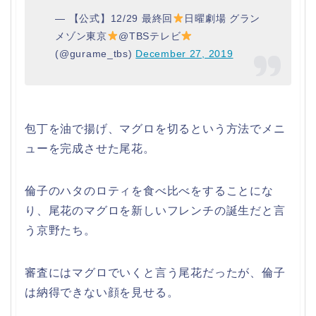
— 【公式】12/29 最終回
日曜劇場 グラン
メゾン東京
@TBSテレビ
(@gurame_tbs)
December 27, 2019
包丁を油で揚げ、マグロを切るという方法でメニ
ューを完成させた尾花。
倫子のハタのロティを食べ比べをすることにな
り、尾花のマグロを新しいフレンチの誕生だと言
う京野たち。
審査にはマグロでいくと言う尾花だったが、倫子
は納得できない顔を見せる。