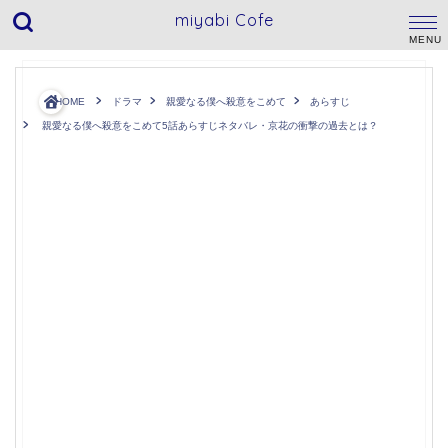
miyabi Cofe
HOME
ドラマ
親愛なる僕へ殺意をこめて
あらすじ
親愛なる僕へ殺意をこめて5話あらすじネタバレ・京花の衝撃の過去とは？