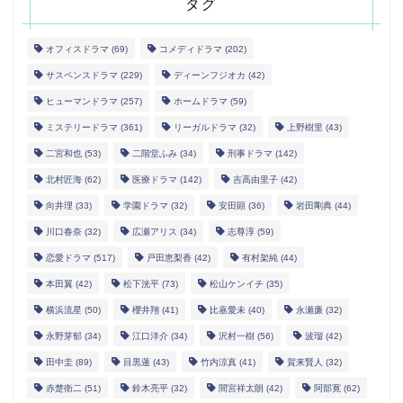
タグ
オフィスドラマ
(69)
コメディドラマ
(202)
サスペンスドラマ
(229)
ディーンフジオカ
(42)
ヒューマンドラマ
(257)
ホームドラマ
(59)
ミステリードラマ
(361)
リーガルドラマ
(32)
上野樹里
(43)
二宮和也
(53)
二階堂ふみ
(34)
刑事ドラマ
(142)
北村匠海
(62)
医療ドラマ
(142)
吉高由里子
(42)
向井理
(33)
学園ドラマ
(32)
安田顕
(36)
岩田剛典
(44)
川口春奈
(32)
広瀬アリス
(34)
志尊淳
(59)
恋愛ドラマ
(517)
戸田恵梨香
(42)
有村架純
(44)
本田翼
(42)
松下洸平
(73)
松山ケンイチ
(35)
横浜流星
(50)
櫻井翔
(41)
比嘉愛未
(40)
永瀬廉
(32)
永野芽郁
(34)
江口洋介
(34)
沢村一樹
(56)
波瑠
(42)
田中圭
(89)
目黒蓮
(43)
竹内涼真
(41)
賀来賢人
(32)
赤楚衛二
(51)
鈴木亮平
(32)
間宮祥太朗
(42)
阿部寛
(62)