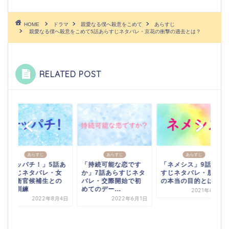
HOME
ドラマ
親愛なる僕へ殺意をこめて
あらすじ
親愛なる僕へ殺意をこめて5話あらすじネタバレ・京花の衝撃の過去とは？
RELATED POST
あらすじ
あらすじ
あらすじ
「テッパチ！」5話あ
「持続可能な恋です
「ネメシス」9話あら
らすじネタバレ・女
か」7話あらすじネタ
すじネタバレ・朋美
性自衛官候補生との
バレ・交際開始で初
の本当の目的とは？
合同訓練
めてのデー...
2021年6月7日
2022年8月4日
2022年6月1日