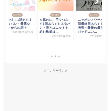
あらすじ
あらすじ
あらすじ
「恋です」1話あらす
夕暮れに、手をつな
ニッポンノワール10
じネタバレ・最悪な
ぐ6話あらすじネタバ
話最終回あらすじ・
出会いからの恋？
レ・音とユニットを
考察～最後の最後で
組む歌姫は...
バッドエン...
2021年10月22日
2023年2月22日
2019年12月16日
スポンサーリンク