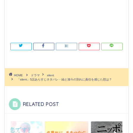
HOME
ドラマ
silent
「silent」5話あらすじネタバレ・紬と湊斗の別れに責任を感じた想は？
RELATED POST