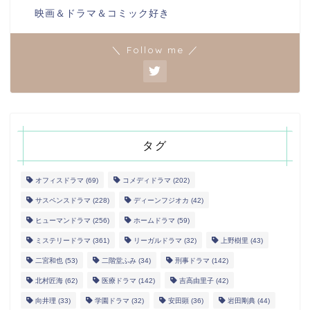
映画＆ドラマ＆コミック好き
＼ Follow me ／
タグ
オフィスドラマ
(69)
コメディドラマ
(202)
サスペンスドラマ
(228)
ディーンフジオカ
(42)
ヒューマンドラマ
(256)
ホームドラマ
(59)
ミステリードラマ
(361)
リーガルドラマ
(32)
上野樹里
(43)
二宮和也
(53)
二階堂ふみ
(34)
刑事ドラマ
(142)
北村匠海
(62)
医療ドラマ
(142)
吉高由里子
(42)
向井理
(33)
学園ドラマ
(32)
安田顕
(36)
岩田剛典
(44)