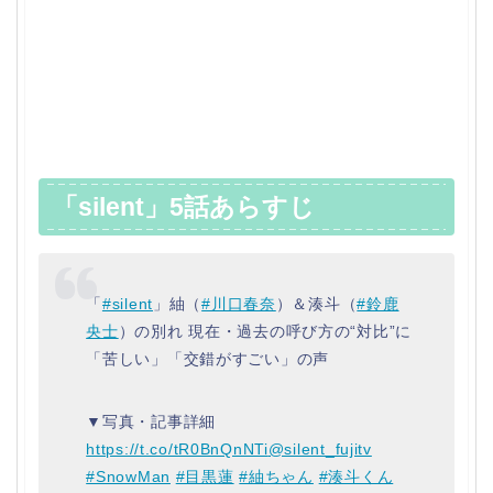
「silent」5話あらすじ
「
#silent
」紬（
#川口春奈
）＆湊斗（
#鈴鹿
央士
）の別れ 現在・過去の呼び方の“対比”に
「苦しい」「交錯がすごい」の声
▼写真・記事詳細
https://t.co/tR0BnQnNTi
@silent_fujitv
#SnowMan
#目黒蓮
#紬ちゃん
#湊斗くん