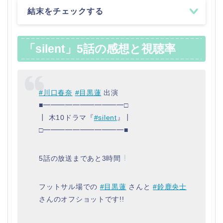
結末をチェックする
「silent」5話の感想と視聴率
#川口春奈
#目黒蓮
出演
■━━━━━━━━━━━□
┃ 木10ドラマ『
#silent
』┃
□━━━━━━━━━━━■
5話の放送まであと3時間
フットサル場での
#目黒蓮
さんと
#鈴鹿央士
さんのオフショットです!!