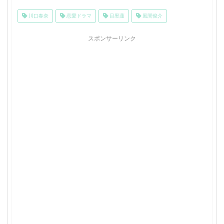
川口春奈
恋愛ドラマ
目黒蓮
風間俊介
スポンサーリンク