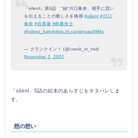
『silent』第5話 “紬”川口春奈、相手に思い
を伝えることの難しさを痛感
#silent
#川口
春奈
#目黒蓮
#鈴鹿央士
@silent_fujitv
https://t.co/opIuau4M4x
— クランクイン！ (@crank_in_net)
November 2, 2022
「silent」5話の結末のあらすじをネタバレしま
す。
想の想い