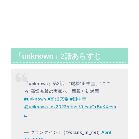
「unknown」2話あらすじ
『unknown』第2話 “虎松”田中圭、“ここ
ろ”高畑充希の実家へ 両親と初対面
#unknown
#高畑充希
#田中圭
@unknown_ex2023
https://t.co/GrBuKXesb
a
— クランクイン！ (@crank_in_net)
April