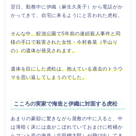
翌日、勤務中に伊織（麻生久美子）から電話がか
かってきて、自宅に来るようにと言われた虎松。
そんな中、鮫池公園で5年前の連続殺人事件と同
様の手口で殺害された女性・今村春菜（平山り
の）の遺体が発見されます。
遺体を目にした虎松は、抱えている過去のトラウ
マを思い返してしまうのでした。
こころの実家で海造と伊織に対面する虎松
あまりの豪邸に驚きながら屋敷の中に入ると、中
は薄暗く床には血がこぼれていておまけに棺桶か
らマント姿の海造（吉田鋼太郎）が飛び出してき