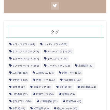
タグ
オフィスドラマ
(69)
コメディドラマ
(202)
サスペンスドラマ
(228)
ディーンフジオカ
(42)
ヒューマンドラマ
(257)
ホームドラマ
(59)
ミステリードラマ
(361)
リーガルドラマ
(32)
上野樹里
(43)
二宮和也
(53)
二階堂ふみ
(34)
刑事ドラマ
(142)
北村匠海
(62)
医療ドラマ
(142)
吉高由里子
(42)
向井理
(33)
学園ドラマ
(32)
安田顕
(36)
岩田剛典
(44)
川口春奈
(32)
広瀬アリス
(34)
志尊淳
(59)
恋愛ドラマ
(516)
戸田恵梨香
(42)
有村架純
(44)
本田翼
(42)
松下洸平
(73)
松山ケンイチ
(35)