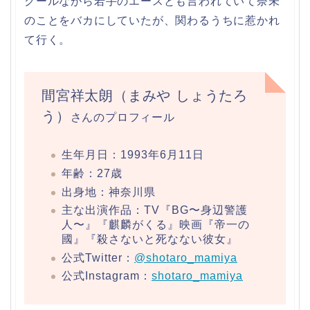
クールながら若手のエースとも言われていて奈未
のことをバカにしていたが、関わるうちに惹かれ
て行く。
間宮祥太朗（まみや しょうたろ
う）
さんのプロフィール
生年月日：1993年6月11日
年齢：27歳
出身地：神奈川県
主な出演作品：TV『BG〜身辺警護
人〜』『麒麟がくる』映画『帝一の
國』『殺さないと死なない彼女』
公式Twitter：
@shotaro_mamiya
公式Instagram：
shotaro_mamiya