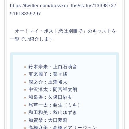
https://twitter.com/bosskoi_tbs/status/13398737
51618359297
「オー！マイ・ボス！恋は別冊で」のキャストを
一覧でご紹介します。
鈴木奈未：上白石萌音
宝来麗子：菜々緒
潤之介：玉森裕太
中沢涼太：間宮祥太朗
和泉遥：久保田紗友
尾芦一太：亜生（ミキ）
和田和美：秋山ゆずき
加賀栞：大田夢莉
高橋麻美：高橋メアリージュン