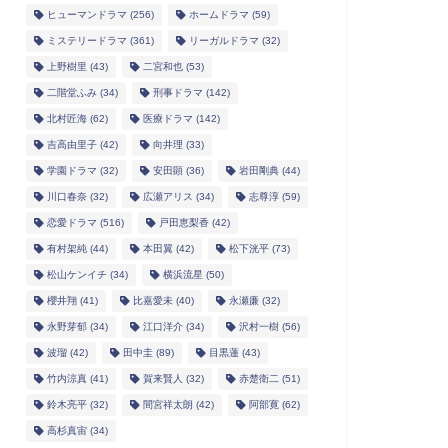
ヒューマンドラマ
(256)
ホームドラマ
(59)
ミステリードラマ
(361)
リーガルドラマ
(32)
上野樹里
(43)
二宮和也
(53)
二階堂ふみ
(34)
刑事ドラマ
(142)
北村匠海
(62)
医療ドラマ
(142)
吉高由里子
(42)
向井理
(33)
学園ドラマ
(32)
安田顕
(36)
岩田剛典
(44)
川口春奈
(32)
広瀬アリス
(34)
志尊淳
(59)
恋愛ドラマ
(516)
戸田恵梨香
(42)
有村架純
(44)
本田翼
(42)
松下洸平
(73)
松山ケンイチ
(34)
横浜流星
(50)
櫻井翔
(41)
比嘉愛未
(40)
永瀬廉
(32)
永野芽郁
(34)
江口洋介
(34)
沢村一樹
(56)
波瑠
(42)
田中圭
(89)
目黒蓮
(43)
竹内涼真
(41)
賀来賢人
(32)
赤楚衛二
(51)
鈴木亮平
(32)
間宮祥太朗
(42)
阿部寛
(62)
高杉真宙
(34)