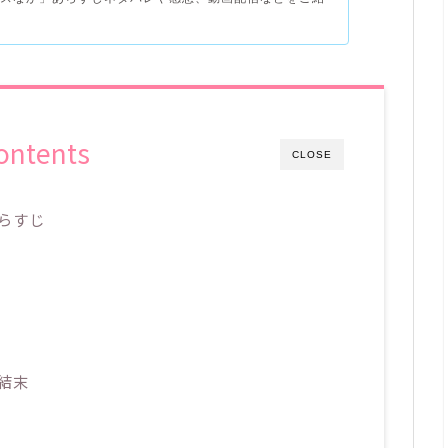
ontents
CLOSE
らすじ
結末