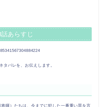
3話あらすじ
/1485341567304884224
じネタバレを、お伝えします。
田将暉）たちは、今までに犯した一番重い罪を言