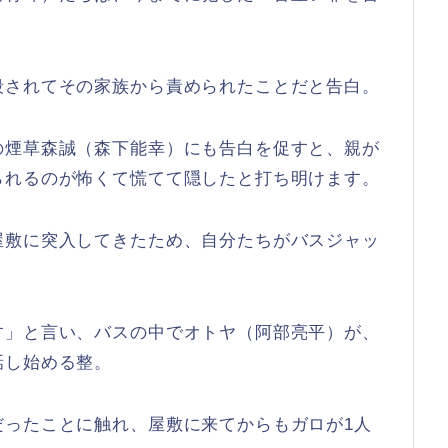
殺されてその家族から責められたことだと告白。
の煙草森誠（森下能幸）にも告白を促すと、親が
られるのが怖くて慌てて隠したと打ち明けます。
屋敷に突入してきたため、自分たちがバスジャッ
。
す」と言い、バスの中でオトヤ（阿部亮平）が、
話し始める整。
だったことに触れ、屋敷に来てからもガロが1人