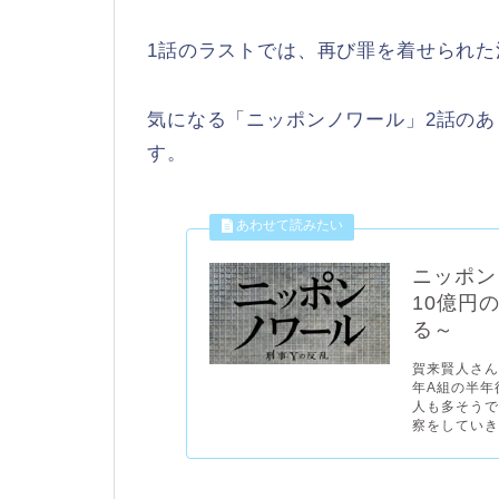
1話のラストでは、再び罪を着せられ
気になる「ニッポンノワール」2話の
す。
ニッポン
10億円
る～
賀来賢人さん
年A組の半年
人も多そうで
察をしていきま