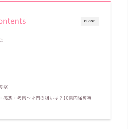
ontents
CLOSE
じ
考察
・感想・考察～才門の狙いは？10憶円強奪事