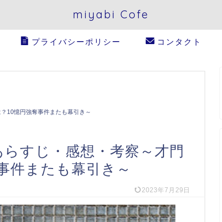
miyabi Cofe
プライバシーポリシー
コンタクト
？10憶円強奪事件またも幕引き～
あらすじ・感想・考察～才門
奪事件またも幕引き～
2023年7月29日