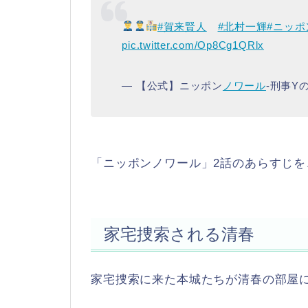
#賀来賢人
#北村一輝
#ニッ
pic.twitter.com/Op8Cg1QRlx
— 【公式】ニッポン
ノワール
-刑事Yの
「ニッポンノワール」2話のあらすじ
家宅捜索される清春
家宅捜索に来た本城たちが清春の部屋