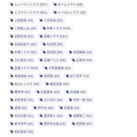
ヒューマンドラマ
(257)
ホームドラマ
(59)
ミステリードラマ
(361)
リーガルドラマ
(32)
上野樹里
(43)
二宮和也
(53)
二階堂ふみ
(34)
刑事ドラマ
(142)
北村匠海
(62)
医療ドラマ
(142)
吉高由里子
(42)
向井理
(33)
学園ドラマ
(32)
安田顕
(36)
岩田剛典
(44)
川口春奈
(32)
広瀬アリス
(34)
志尊淳
(59)
恋愛ドラマ
(516)
戸田恵梨香
(42)
有村架純
(44)
本田翼
(42)
松下洸平
(73)
松山ケンイチ
(35)
横浜流星
(50)
櫻井翔
(41)
比嘉愛未
(40)
永瀬廉
(32)
永野芽郁
(34)
江口洋介
(34)
沢村一樹
(56)
波瑠
(42)
田中圭
(89)
目黒蓮
(43)
竹内涼真
(41)
賀来賢人
(32)
赤楚衛二
(51)
鈴木亮平
(32)
間宮祥太朗
(42)
阿部寛
(62)
高杉真宙
(34)