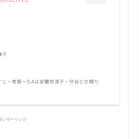
津子
すじ・考察～S.Aは安蘭世津子・守谷との関り
ポンサーリンク