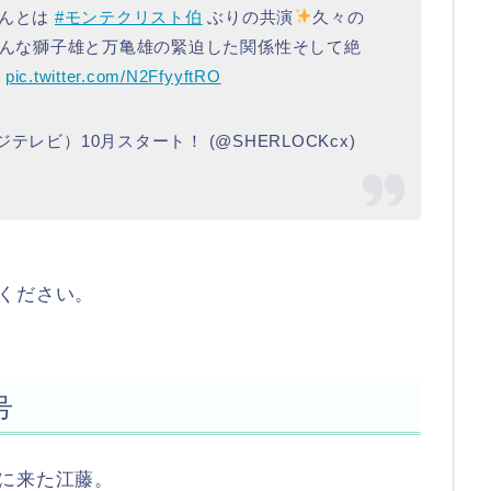
んとは
#モンテクリスト伯
ぶりの共演
久々の
んな獅子雄と万亀雄の緊迫した関係性そして絶
pic.twitter.com/N2FfyyftRO
レビ）10月スタート！ (@SHERLOCKcx)
ください。
号
に来た江藤。