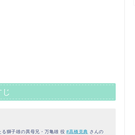
すじ
たる獅子雄の異母兄・万亀雄 役
#高橋克典
さんの