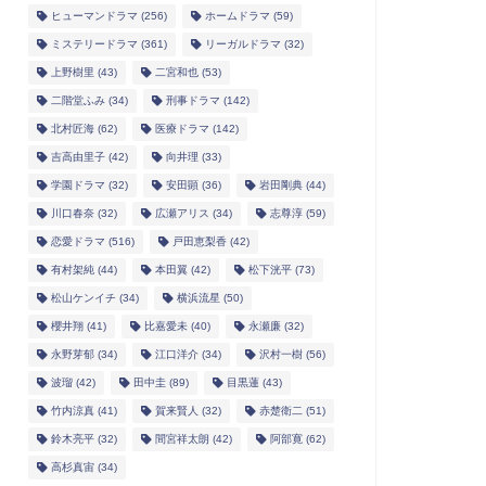
ヒューマンドラマ
(256)
ホームドラマ
(59)
ミステリードラマ
(361)
リーガルドラマ
(32)
上野樹里
(43)
二宮和也
(53)
二階堂ふみ
(34)
刑事ドラマ
(142)
北村匠海
(62)
医療ドラマ
(142)
吉高由里子
(42)
向井理
(33)
学園ドラマ
(32)
安田顕
(36)
岩田剛典
(44)
川口春奈
(32)
広瀬アリス
(34)
志尊淳
(59)
恋愛ドラマ
(516)
戸田恵梨香
(42)
有村架純
(44)
本田翼
(42)
松下洸平
(73)
松山ケンイチ
(34)
横浜流星
(50)
櫻井翔
(41)
比嘉愛未
(40)
永瀬廉
(32)
永野芽郁
(34)
江口洋介
(34)
沢村一樹
(56)
波瑠
(42)
田中圭
(89)
目黒蓮
(43)
竹内涼真
(41)
賀来賢人
(32)
赤楚衛二
(51)
鈴木亮平
(32)
間宮祥太朗
(42)
阿部寛
(62)
高杉真宙
(34)