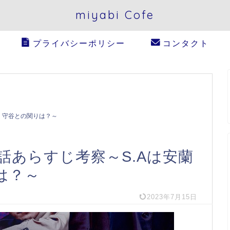
miyabi Cofe
プライバシーポリシー
コンタクト
・守谷との関りは？～
話あらすじ考察～S.Aは安蘭
は？～
2023年7月15日