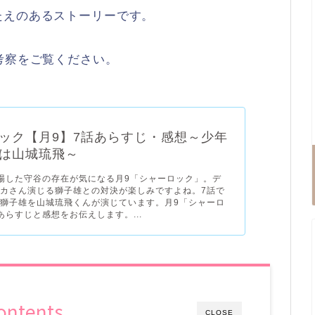
たえのあるストーリーです。
考察をご覧ください。
ック【月9】7話あらすじ・感想～少年
は山城琉飛～
場した守谷の存在が気になる月9「シャーロック」。デ
カさん演じる獅子雄との対決が楽しみですよね。7話で
獅子雄を山城琉飛くんが演じています。月9「シャーロ
あらすじと感想をお伝えします。...
ontents
CLOSE