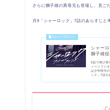
さらに獅子雄の異母兄も登場し、見ご
月9「シャーロック」7話のあらすじと
シャーロ
獅子雄役
6話で再び登
ィーンフジオ
は少年時代の
ック」7話の
C