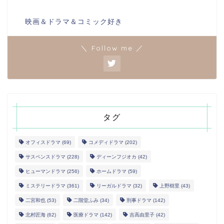
映画＆ドラマ＆コミック好き
＼ Follow me ／
タグ
オフィスドラマ
(69)
コメディドラマ
(202)
サスペンスドラマ
(228)
ディーンフジオカ
(42)
ヒューマンドラマ
(256)
ホームドラマ
(59)
ミステリードラマ
(361)
リーガルドラマ
(32)
上野樹里
(43)
二宮和也
(53)
二階堂ふみ
(34)
刑事ドラマ
(142)
北村匠海
(62)
医療ドラマ
(142)
吉高由里子
(42)