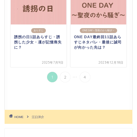
あらすじ
ONE DAY～聖夜のから騒ぎ～
誘拐の日1話あらすじ・誘
ONE DAY最終回11話あら
拐した少女・凜が記憶喪失
すじネタバレ・最後に誠司
に？
が向かった先は？
2025年7月9日
2023年12月18日
...
1
2
4
HOME
江口洋介