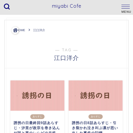
miyabi Cofe
HOME
江口洋介
― TAG ―
江口洋介
あらすじ
あらすじ
誘拐の日最終回9話あらす
誘拐の日8話あらすじ・引
じ・汐里が政宗を巻き込ん
き裂かれ泣き叫ぶ凛が思い