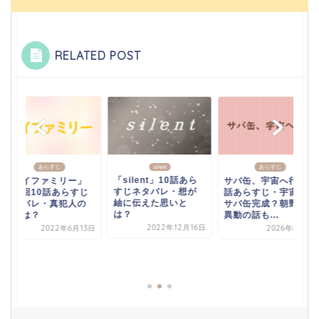
RELATED POST
あらすじ
silent
あらすじ
「silent」10話あら
「マイファミリー」
サバ缶、宇宙へ行く8
すじネタバレ・想が
最終回10話あらすじ
話あらすじ・宇宙食
紬に伝えた思いと
ネタバレ・真犯人の
サバ缶完成？朝野に
は？
正体は？
異動の話も...
2022年12月16日
2022年6月13日
2026年6月1日