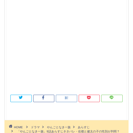
HOME
ドラマ
やんごとなき一族
あらすじ
「やんごとなき一族」9話あらすじネタバレ・佐都と健太の子の性別が判明？