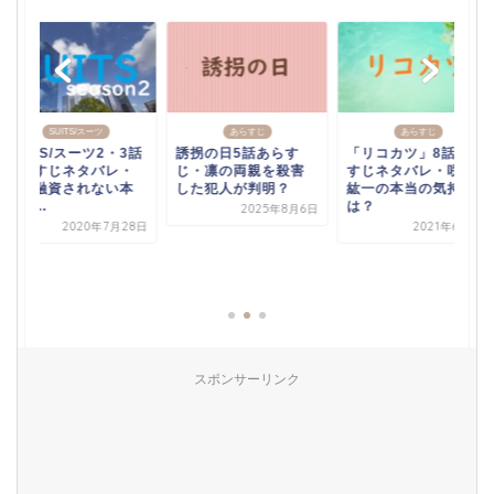
あらすじ
あらすじ
誘拐の日5話あらす
「リコカツ」8話あら
じ・凛の両親を殺害
すじネタバレ・咲と
した犯人が判明？
紘一の本当の気持ち
SUITS/スーツ
は？
2025年8月6日
SUITS/スーツ2・3話
2021年6月5日
あらすじネタバレ・
追加融資されない本
当の...
2020年7月28
スポンサーリンク