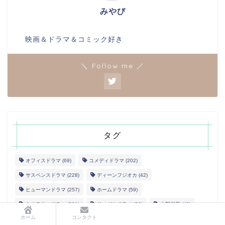
みやび
映画＆ドラマ＆コミック好き
＼ Follow me ／
タグ
オフィスドラマ
(69)
コメディドラマ
(202)
サスペンスドラマ
(228)
ディーンフジオカ
(42)
ヒューマンドラマ
(257)
ホームドラマ
(59)
ミステリードラマ
(361)
リーガルドラマ
(32)
上野樹里
(43)
ホーム
コンタクト
二宮和也
(53)
二階堂ふみ
(34)
刑事ドラマ
(142)