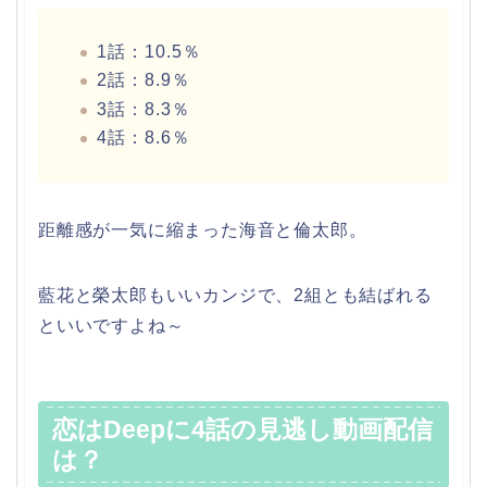
1話：10.5％
2話：8.9％
3話：8.3％
4話：8.6％
距離感が一気に縮まった海音と倫太郎。
藍花と榮太郎もいいカンジで、2組とも結ばれる
といいですよね～
恋はDeepに4話の見逃し動画配信
は？