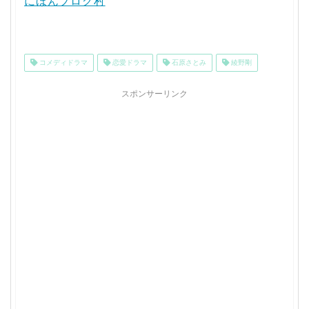
にほんブログ村
コメディドラマ
恋愛ドラマ
石原さとみ
綾野剛
スポンサーリンク