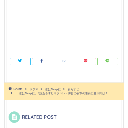
HOME
ドラマ
恋はDeepに
あらすじ
「恋はDeepに」4話あらすじネタバレ・海音の衝撃の告白に倫太郎は？
RELATED POST