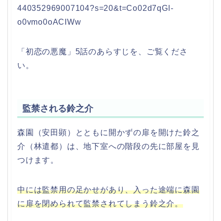
440352969007104?s=20&t=Co02d7qGl-
o0vmo0oACIWw
「初恋の悪魔」5話のあらすじを、ご覧くださ
い。
監禁される鈴之介
森園（安田顕）とともに開かずの扉を開けた鈴之
介（林遣都）は、地下室への階段の先に部屋を見
つけます。
中には監禁用の足かせがあり、入った途端に森園
に扉を閉められて監禁されてしまう鈴之介。