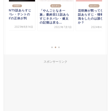
あらすじ
あらすじ
「やんごとなき一
花咲舞が黙ってない2
族」最終回11話あら
話あらすじ・情報漏
すじネタバレ・健太
洩をしたのは誰なの
VIVANT
の記憶は戻る...
か？
VIVANT5話あらすじ
2022年7月1日
2024年4月21日
ネタバレ・テントの
リーダの正体が判
明？
2023年8月14日
スポンサーリンク