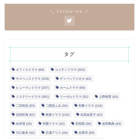
＼ Follow me ／
タグ
オフィスドラマ
(69)
コメディドラマ
(202)
サスペンスドラマ
(228)
ディーンフジオカ
(42)
ヒューマンドラマ
(257)
ホームドラマ
(59)
ミステリードラマ
(361)
リーガルドラマ
(32)
上野樹里
(43)
二宮和也
(53)
二階堂ふみ
(34)
刑事ドラマ
(142)
北村匠海
(62)
医療ドラマ
(142)
吉高由里子
(42)
向井理
(33)
学園ドラマ
(32)
安田顕
(36)
岩田剛典
(44)
川口春奈
(32)
広瀬アリス
(34)
志尊淳
(59)