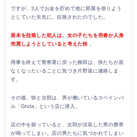
ですが、3人でお金を貯めて他に部屋を借りよう
としていた矢先に、拉致されたのでした。
亜未を拉致した犯人は、女の子たちを売春か人身
売買しようとしていると考えた快
。
用事を終えて警察署に戻った柳田は、快たちが居
なくなったいることに気づき片野坂に連絡しま
す。
その後、快と次郎は、男が働いているスペインバ
ル「Gruta」という店に潜入。
店の中を探っていると、次郎が没収した男の携帯
が鳴ってしまい、店の男たちに気づかれてしまい