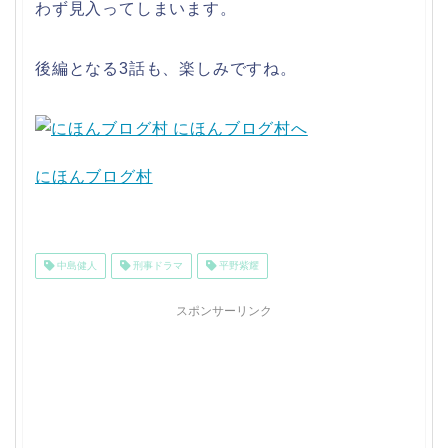
わず見入ってしまいます。
後編となる3話も、楽しみですね。
にほんブログ村
中島健人
刑事ドラマ
平野紫耀
スポンサーリンク