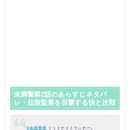
未満警察2話のあらすじネタバ
レ・拉致監禁を目撃する快と次郎
『
#未満警察
ミッドナイトランナー』