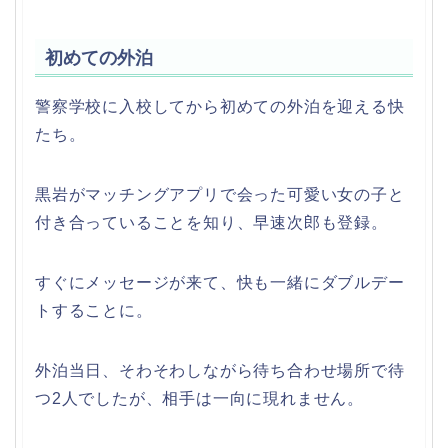
初めての外泊
警察学校に入校してから初めての外泊を迎える快
たち。
黒岩がマッチングアプリで会った可愛い女の子と
付き合っていることを知り、早速次郎も登録。
すぐにメッセージが来て、快も一緒にダブルデー
トすることに。
外泊当日、そわそわしながら待ち合わせ場所で待
つ2人でしたが、相手は一向に現れません。