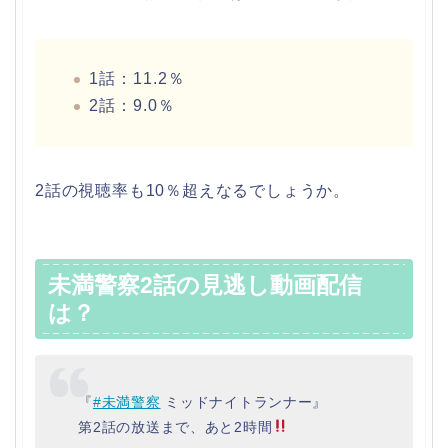
1話：11.2％
2話：9.0％
2話の視聴率も10％超えなるでしょうか。
未満警察2話の見逃し動画配信
は？
『
#未満警察
ミッドナイトランナー』
第2話の放送まで、あと2時間