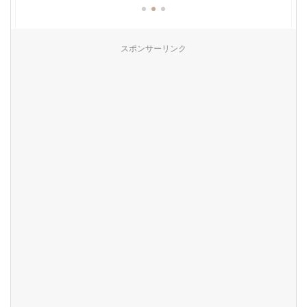
スポンサーリンク