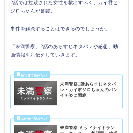
2話では拉致された女性を救出すべく、カイ君と
ジロちゃんが奮闘。
事件を解決することはできるのでしょうか。
「未満警察」2話のあらすじネタバレや感想、動
画情報をお伝えしていきます。
未満警察1話あらすじネタバ
レ・カイ君ジロちゃんのパン
イチ姿に悶絶
未満警察 ミッドナイトラン