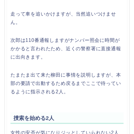
走って車を追いかけますが、当然追いつけませ
ん。
次郎は110番通報しますがナンバー照会に時間が
かかると言われたため、近くの警察署に直接通報
に出向きます。
たまたま出て来た柳田に事情を説明しますが、本
部の要請で出動するため戻るまでここで待ってい
るように指示される2人。
捜索を始める2人
女性の安否が気になりジッとしていられない2人