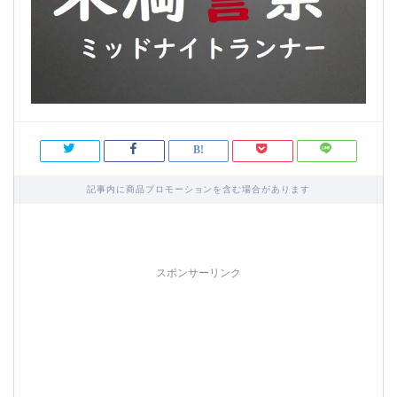
記事内に商品プロモーションを含む場合があります
スポンサーリンク