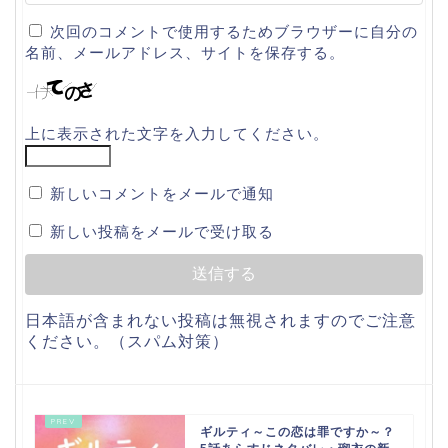
次回のコメントで使用するためブラウザーに自分の
名前、メールアドレス、サイトを保存する。
上に表示された文字を入力してください。
新しいコメントをメールで通知
新しい投稿をメールで受け取る
日本語が含まれない投稿は無視されますのでご注意
ください。（スパム対策）
ギルティ～この恋は罪ですか～？