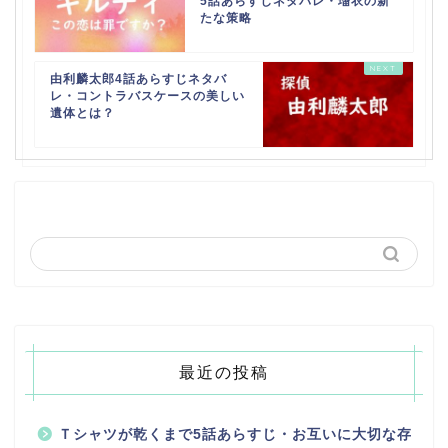
5話あらすじネタバレ・瑠衣の新
たな策略
由利麟太郎4話あらすじネタバ
レ・コントラバスケースの美しい
遺体とは？
最近の投稿
Ｔシャツが乾くまで5話あらすじ・お互いに大切な存