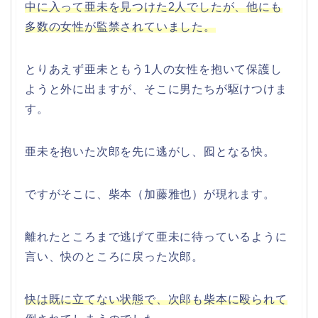
中に入って亜未を見つけた2人でしたが、他にも
多数の女性が監禁されていました。
とりあえず亜未ともう1人の女性を抱いて保護し
ようと外に出ますが、そこに男たちが駆けつけま
す。
亜未を抱いた次郎を先に逃がし、囮となる快。
ですがそこに、柴本（加藤雅也）が現れます。
離れたところまで逃げて亜未に待っているように
言い、快のところに戻った次郎。
快は既に立てない状態で、次郎も柴本に殴られて