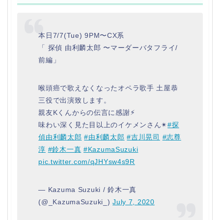
本日7/7(Tue) 9PM〜CX系
「 探偵 由利麟太郎 〜マーダーバタフライ/
前編」
喉頭癌で歌えなくなったオペラ歌手 土屋恭
三役で出演致します。
親友Kくんからの伝言に感謝⚡︎
味わい深く見た目以上のイケメンさん✴︎
#探
偵由利麟太郎
#由利麟太郎
#吉川晃司
#志尊
淳
#鈴木一真
#KazumaSuzuki
pic.twitter.com/qJHYsw4s9R
— Kazuma Suzuki / 鈴木一真
(@_KazumaSuzuki_)
July 7, 2020