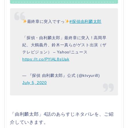
最終章に突入ですっ
#探偵由利麟太郎
「探偵・由利麟太郎」最終章に突入！高岡早
紀、大鶴義丹、鈴木一真らがゲスト出演（ザ
テレビジョン） – Yahoo!ニュース
https://t.co/PYlAL8sUak
— 『探偵 由利麟太郎』公式 (@ktvyuri8)
July 5, 2020
「由利麟太郎」4話のあらすじネタバレを、ご紹
介していきます。