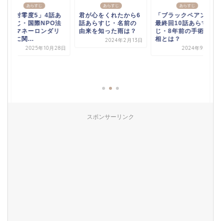
あらすじ
あらすじ
あらすじ
「絶対零度5」4話あ
君が心をくれたから6
「ブラックペアン2」
らすじ・国際NPO法
話あらすじ・名前の
最終回10話あらす
人がマネーロンダリ
由来を知った雨は？
じ・8年前の手術の真
ングに関...
相とは？
2024年2月13日
2025年10月28日
2024年9月16日
スポンサーリンク