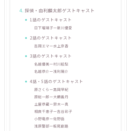
探偵・由利麟太郎ゲストキャスト
1話のゲストキャスト
日下瑠璃子ー新川優愛
2話のゲストキャスト
吉岡エマー水上京香
3話のゲストキャスト
名越優美ー村川絵梨
名越恭介ー浅利陽介
4話・5話のゲストキャスト
原さくらー高岡早紀
原総一郎ー大鶴義丹
土屋恭蔵ー鈴木一真
相良千恵子ー吉谷彩子
小野竜彦ー佐野岳
浅原警部ー板尾創路