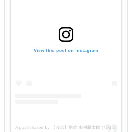
View this post on Instagram
A post shared by 【公式】探偵 由利麟太郎 (@ktvyuri)