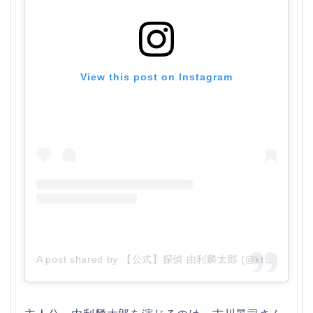
View this post on Instagram
A post shared by 【公式】探偵 由利麟太郎 (@ktvyuri)