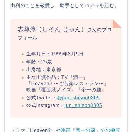
由利のことを敬愛し、助手としてバディを組む。
志尊淳（しそん じゅん）
さんのプロ
フィール
生年月日：1995年3月5日
年齢：25歳
出身地：東京都
主な出演作品：TV『潤一』
『Heaven? 〜ご苦楽レストラン〜』
映画『覆面系ノイズ』『帝一の國』
公式Twitter：
@jun_shison0305
公式Instagram：
jun_shison0305
ドラマ「Heaven?」や
映画「帝一の國」での榊原