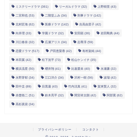
ミステリードラマ
(361)
リーガルドラマ
(32)
上野樹里
(43)
二宮和也
(53)
二階堂ふみ
(34)
刑事ドラマ
(142)
北村匠海
(62)
医療ドラマ
(142)
吉高由里子
(42)
向井理
(33)
学園ドラマ
(32)
安田顕
(36)
岩田剛典
(44)
川口春奈
(32)
広瀬アリス
(34)
志尊淳
(59)
恋愛ドラマ
(517)
戸田恵梨香
(42)
有村架純
(44)
本田翼
(42)
松下洸平
(73)
松山ケンイチ
(35)
横浜流星
(50)
櫻井翔
(41)
比嘉愛未
(40)
永瀬廉
(32)
永野芽郁
(34)
江口洋介
(34)
沢村一樹
(56)
波瑠
(42)
田中圭
(89)
目黒蓮
(43)
竹内涼真
(41)
賀来賢人
(32)
赤楚衛二
(51)
鈴木亮平
(32)
間宮祥太朗
(42)
阿部寛
(62)
高杉真宙
(34)
プライバシーポリシー
コンタクト