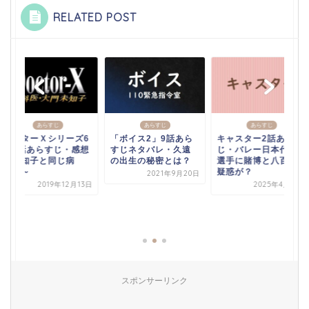
RELATED POST
あらすじ
あらすじ
あらすじ
ドクターＸシリーズ6
「ボイス2」9話あら
キャスター2話あらす
第9話あらすじ・感想
すじネタバレ・久遠
じ・バレー日本代表
～未知子と同じ病
の出生の秘密とは？
選手に賭博と八百長
気？～
疑惑が？
2021年9月20日
2019年12月13日
2025年4月21日
スポンサーリンク