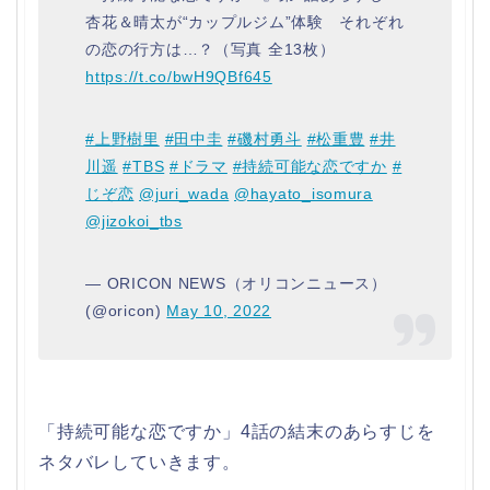
杏花＆晴太が“カップルジム”体験 それぞれ
の恋の行方は…？（写真 全13枚）
https://t.co/bwH9QBf645
#上野樹里
#田中圭
#磯村勇斗
#松重豊
#井
川遥
#TBS
#ドラマ
#持続可能な恋ですか
#
じぞ恋
@juri_wada
@hayato_isomura
@jizokoi_tbs
— ORICON NEWS（オリコンニュース）
(@oricon)
May 10, 2022
「持続可能な恋ですか」4話の結末のあらすじを
ネタバレしていきます。