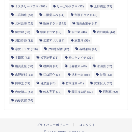
ミステリードラマ
(361)
リーガルドラマ
(32)
上野樹里
(43)
二宮和也
(53)
二階堂ふみ
(34)
刑事ドラマ
(142)
北村匠海
(62)
医療ドラマ
(142)
吉高由里子
(42)
向井理
(33)
学園ドラマ
(32)
安田顕
(36)
岩田剛典
(44)
川口春奈
(32)
広瀬アリス
(34)
志尊淳
(59)
恋愛ドラマ
(516)
戸田恵梨香
(42)
有村架純
(44)
本田翼
(42)
松下洸平
(73)
松山ケンイチ
(35)
横浜流星
(50)
櫻井翔
(41)
比嘉愛未
(40)
永瀬廉
(32)
永野芽郁
(34)
江口洋介
(34)
沢村一樹
(56)
波瑠
(42)
田中圭
(89)
目黒蓮
(43)
竹内涼真
(41)
賀来賢人
(32)
赤楚衛二
(51)
鈴木亮平
(32)
間宮祥太朗
(42)
阿部寛
(62)
高杉真宙
(34)
プライバシーポリシー
コンタクト