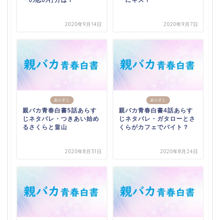
ーの恋の行方は？
ーにキス？
2020年9月14日
2020年9月7日
あらすじ
あらすじ
親バカ青春白書5話あらす
親バカ青春白書4話あらす
じネタバレ・つきあい始め
じネタバレ・ガタローとさ
るさくらと畠山
くらがカフェでバイト？
2020年8月31日
2020年8月24日