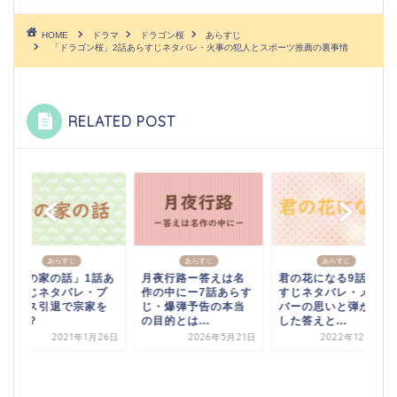
HOME
ドラマ
ドラゴン桜
あらすじ
「ドラゴン桜」2話あらすじネタバレ・火事の犯人とスポーツ推薦の裏事情
RELATED POST
あらすじ
あらすじ
あらすじ
「俺の家の話」1話あ
月夜行路ー答えは名
君の花になる9話あら
らすじネタバレ・プ
作の中にー7話あらす
すじネタバレ・メン
ロレス引退で宗家を
じ・爆弾予告の本当
バーの思いと弾が出
継承？
の目的とは...
した答えと...
2021年1月26日
2026年5月21日
2022年12月14日