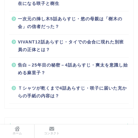
在になる咲子と樹生
一次元の挿し木5話あらすじ・悠の母親は「樹木の
会」の信者だった？
VIVANT12話あらすじ・タイでの会合に現れた別班
員の正体とは？
告白－25年目の秘密－4話あらすじ・爽太を意識し始
める麻里子？
Ｔシャツが乾くまで4話あらすじ・咲子に届いた充か
らの手紙の内容は？
最近のコメント
ホーム
コンタクト