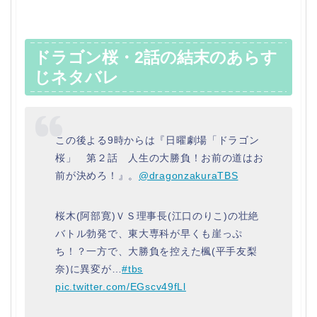
ドラゴン桜・2話の結末のあらす
じネタバレ
この後よる9時からは『日曜劇場「ドラゴン
桜」 第２話 人生の大勝負！お前の道はお
前が決めろ！』。
@dragonzakuraTBS
桜木(阿部寛)ＶＳ理事長(江口のりこ)の壮絶
バトル勃発で、東大専科が早くも崖っぷ
ち！？一方で、大勝負を控えた楓(平手友梨
奈)に異変が…
#tbs
pic.twitter.com/EGscv49fLl