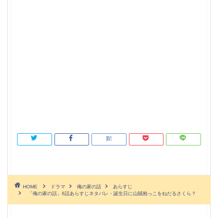
HOME
ドラマ
俺の家の話
あらすじ
「俺の家の話」6話あらすじネタバレ・誕生日に山賊抱っこをねだるさくら？