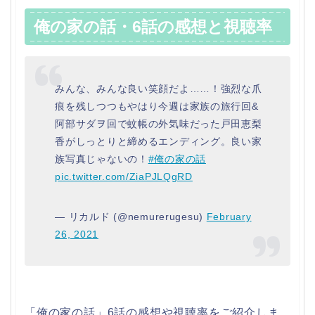
俺の家の話・6話の感想と視聴率
みんな、みんな良い笑顔だよ……！強烈な爪
痕を残しつつもやはり今週は家族の旅行回&
阿部サダヲ回で蚊帳の外気味だった戸田恵梨
香がしっとりと締めるエンディング。良い家
族写真じゃないの！
#俺の家の話
pic.twitter.com/ZiaPJLQgRD
— リカルド (@nemurerugesu)
February
26, 2021
「俺の家の話」6話の感想や視聴率をご紹介しま