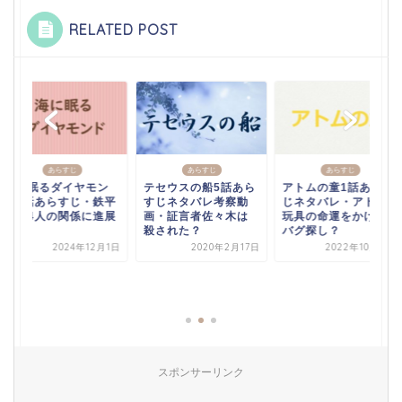
RELATED POST
あらすじ
あらすじ
あらすじ
海に眠るダイヤモン
テセウスの船5話あら
アトムの童1話あらす
ド6話あらすじ・鉄平
すじネタバレ考察動
じネタバレ・アトム
たち4人の関係に進展
画・証言者佐々木は
玩具の命運をかけて
が？
殺された？
バグ探し？
2024年12月1日
2020年2月17日
2022年10月17日
スポンサーリンク