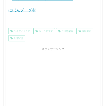
にほんブログ村
コメディドラマ
ホームドラマ
戸田恵梨香
桐谷健太
長瀬智也
スポンサーリンク